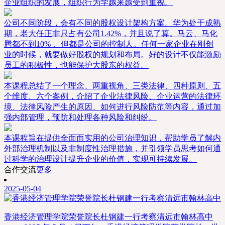
企业组织的发展，组织行为学越来越受到重视。
公司不同阶段，会有不同的股权设计架构方案。华为处于成熟
期，老大任正非只占有公司1.42%，并且说了算。马云、马化
腾都不到10%， 但都是公司的控制人。任何一家企业在刚创
业的时候，就要做好股权的规划和布局。好的设计不仅能激励
员工的积极性，也能保护大股东的权益。
本课程总结了一个理念、两重视角、三类法律、四种原则、五
个维度、六个案例，介绍了企业法律风险、企业运营的法律环
境、法律风险产生的原因、如何进行风险防范等内容，通过加
强内部管理，预防和处理各种风险和纠纷。
本课程旨在提供全面而实用的公司治理知识，帮助学员了解内
外部治理机制以及非制度性治理措施，并引领学员思考如何通
过科学的治理设计提升企业的价值，实现可持续发展。
合作交流
更多
2025-05-04
香港经济管理学院荣誉院长杜钢建一行考察清远市翰林高中