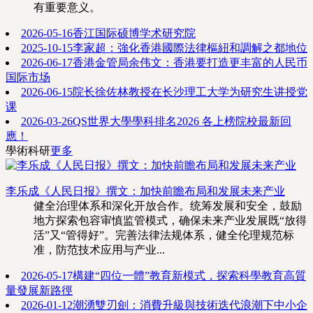
有重要意义。
2026-05-16
香江国际硕博学术研究院
2025-10-15
李家超：強化香港國際法律樞紐和調解之都地位
2026-06-17
香港金管局余伟文：香港要打造更丰富的人民币
国际市场
2026-06-15
院长徐佐林教授在长沙理工大学为研究生讲授党
课
2026-03-26
QS世界大學學科排名2026 各上榜院校最新回
應！
學術科研
更多
李乐成《人民日报》撰文：加快前瞻布局和发展未来产业
健全治理体系和深化开放合作。统筹发展和安全，鼓励
地方探索包容审慎监管模式，确保未来产业发展既“放得
活”又“管得好”。完善法律法规体系，健全伦理规范标
准，防范技术应用与产业...
2026-05-17
構建“四位一體”教育新模式，探索科學教育高質
量發展新路徑
2026-01-12
潮湧雙刃劍：消費升級與技術迭代浪潮下中小企