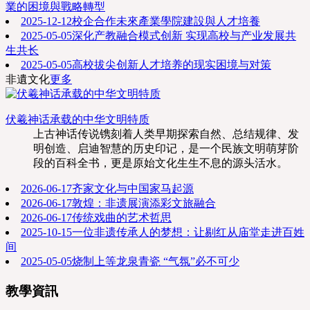
業的困境與戰略轉型
2025-12-12
校企合作未來產業學院建設與人才培養
2025-05-05
深化产教融合模式创新 实现高校与产业发展共
生共长
2025-05-05
高校拔尖创新人才培养的现实困境与对策
非遺文化
更多
伏羲神话承载的中华文明特质
上古神话传说镌刻着人类早期探索自然、总结规律、发
明创造、启迪智慧的历史印记，是一个民族文明萌芽阶
段的百科全书，更是原始文化生生不息的源头活水。
2026-06-17
齐家文化与中国家马起源
2026-06-17
敦煌：非遗展演添彩文旅融合
2026-06-17
传统戏曲的艺术哲思
2025-10-15
一位非遗传承人的梦想：让剔红从庙堂走进百姓
间
2025-05-05
烧制上等龙泉青瓷 “气氛”必不可少
教學資訊