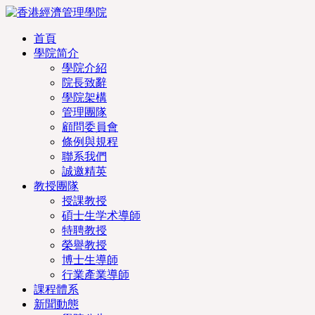
首頁
學院简介
學院介紹
院長致辭
學院架構
管理團隊
顧問委員會
條例與規程
聯系我們
誠邀精英
教授團隊
授課教授
碩士生学术導師
特聘教授
榮譽教授
博士生導師
行業產業導師
課程體系
新聞動態