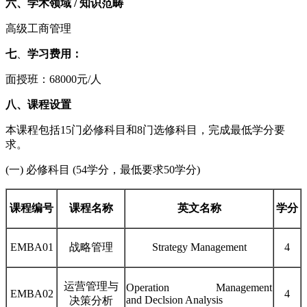
六
、学术领域
/ 知识范畴
高级
工商管理
七
、
学习费用：
面授班：68000元/人
八、课程设置
本课程包括
1
5
门必修科目和
8
门选修科目，完成最低学分要
求。
(一)
必修科目
(
54
学分
，
最低
要求
50
学分
)
课程编号
课程名称
英文名称
学分
EMB
A01
战略管理
Strategy Management
4
运营管理与
Operation Management
EMB
A02
4
and
Declsion Analysis
决策分析