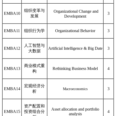
组织变革与
Organizational Change and
EMB
A10
3
发展
Development
EMB
A1
1
组织行为学
Organizational Behavior
3
人工智慧与
EMB
A1
2
Artificial Intelligence & Big Date
3
大数据
商业模式重
EMB
A1
3
Rethinking Business Model
4
构
宏观经济分
EMB
A1
4
3
Macroeconomics
析
资产配置和
Asset allocation and portfolio
EMB
A1
5
投资组合分
4
analysis