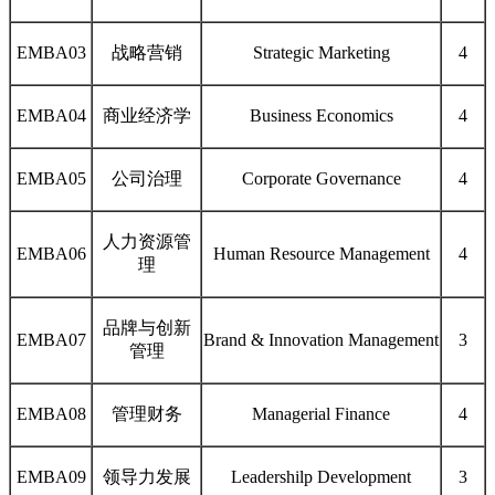
EMB
A03
战略营销
Strategic Marketing
4
EMB
A0
4
商业经济学
Business Economics
4
EMB
A05
公司治理
Corporate Governance
4
人力资源管
EMB
A06
Human Resource Management
4
理
品牌与创新
EMB
A0
7
Brand
&
Innovation
Management
3
管理
EMB
A08
管理财务
Managerial Finance
4
EMB
A09
领导力发展
Leadershilp Development
3