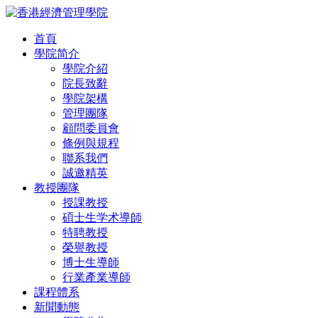
首頁
學院简介
學院介紹
院長致辭
學院架構
管理團隊
顧問委員會
條例與規程
聯系我們
誠邀精英
教授團隊
授課教授
碩士生学术導師
特聘教授
榮譽教授
博士生導師
行業產業導師
課程體系
新聞動態