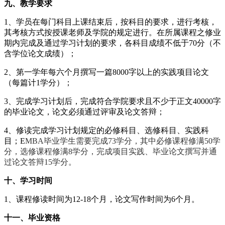
九、教学要求
1、学员在每门科目上课结束后，按科目的要求，进行考核，
其考核方式按授课老师及学院的规定进行。在所属课程之修业
期内完成及通过学习计划的要求，各科目成绩不低于
70
分（不
含学位论文成绩）；
2、第一学年每六个月撰写一篇
8
000字以上的实践项目论文
（每篇计1学分）；
3、完成学习计划后，完成符合学院要求且不少于
正文
40000
字
的毕业论文，论文必须通过评审及论文答辩；
4、修读完成学习计划规定的必修科目、选修科目、实践科
目；
E
MBA
毕业
学生需要完成
73
学分，其中
必修课程修满
50
学
分，选修课
程修满
8
学分，完成
项目实践、
毕业论文
撰写
并通
过论文答辩
1
5
学分
。
十、学习时间
1、课程修读时间为1
2-18
个月，论文写作时间为
6个月。
十一
、毕业资格