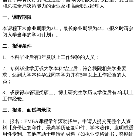
和总揽全局决策能力的企业家和高级职业经理人。
一、课程期限
本课程正常修业期限为
2
年，最长修业期限为
4
年（报名时请参
阅入学当年的学习计划）。
二、
报读条件
1、
本科毕业后有
3年及以上工作经验的人员；
2、
专科毕业学历或大学本科结业后，符合我
院
相关学业要
求，达到大学本科毕业同等学力并有
5年以上工作经验的人
员；
3、
或获得
非管理类
硕士、博士研究生学历或学位后有
2年以上
工作经验。
三、报名、面试与录取
1、报名：EMBA课程常年滚动招生。申请人提交完整个人资
料
【
身份证复印件、最高学历证复印件、学术著作、发明或适
用性专利、其他有助于申请的材料（如执业资格证书，奖励证